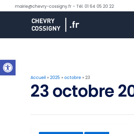
Aller
mairie@chevry-cossigny.fr - Tél. 01 64 05 20 22
au
contenu
Ouvrir la barre d’outils
Accueil
2025
octobre
23
23 octobre 2