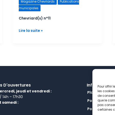
Chevriard(s)
Magazine Chevriards
Publications
n°11
municipales
Chevriard(s) n°11
Lire la suite »
s D'ouvertures
Informations
Pour offrir
ercredi, jeudi et vendredi :
les cookies
Plan de site
de consenti
 / 14h – 17h30
Politique de c
que le comp
t samedi :
pas consent
Politique de c
certaines c