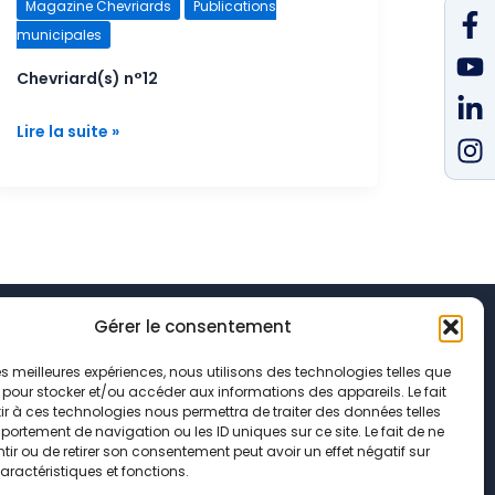
Chevriard(s)
Magazine Chevriards
Publications
F
Y
L
I
n°12
municipales
f
in
Chevriard(s) n°12
Lire la suite »
Gérer le consentement
 les meilleures expériences, nous utilisons des technologies telles que
 pour stocker et/ou accéder aux informations des appareils. Le fait
r à ces technologies nous permettra de traiter des données telles
onfidentialité
ortement de navigation ou les ID uniques sur ce site. Le fait de ne
ir ou de retirer son consentement peut avoir un effet négatif sur
ookies
aractéristiques et fonctions.