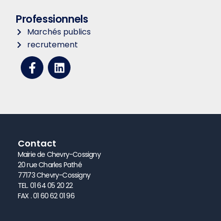
Professionnels
Marchés publics
recrutement
Facebook-
Linkedin
f
Contact
Mairie de Chevry-Cossigny
20 rue Charles Pathé
77173 Chevry-Cossigny
TEL. 01 64 05 20 22
FAX . 01 60 62 01 96