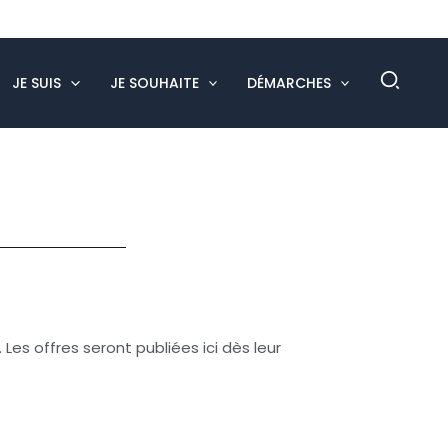
Rech
JE SUIS
JE SOUHAITE
DÉMARCHES
es offres seront publiées ici dès leur