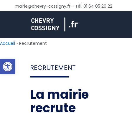
Aller
mairie@chevry-cossigny.fr - Tél. 01 64 05 20 22
au
contenu
Accueil
Recrutement
Ouvrir la barre d’outils
RECRUTEMENT
La mairie
recrute