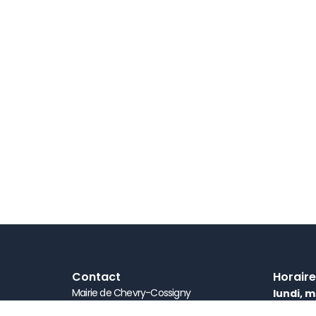
Contact
Horaire
Mairie de Chevry-Cossigny
lundi, m
20 rue Charles Pathé
9h – 12h