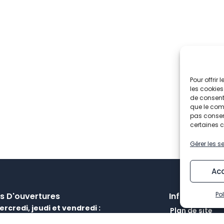
Pour offrir
les cookies
de consenti
que le comp
pas consent
certaines c
Gérer les s
Ac
Po
s D'ouvertures
Informations
ercredi, jeudi et vendredi :
Plan de site
 / 14h – 17h30