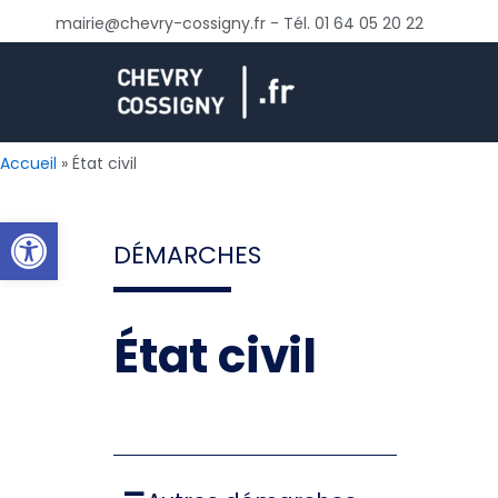
Aller
mairie@chevry-cossigny.fr - Tél. 01 64 05 20 22
au
contenu
Accueil
État civil
Ouvrir la barre d’outils
DÉMARCHES
État civil