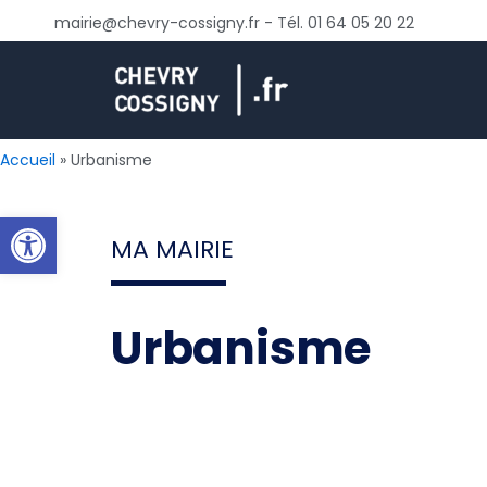
Aller
mairie@chevry-cossigny.fr - Tél. 01 64 05 20 22
au
contenu
Accueil
Urbanisme
Ouvrir la barre d’outils
MA MAIRIE
Urbanisme