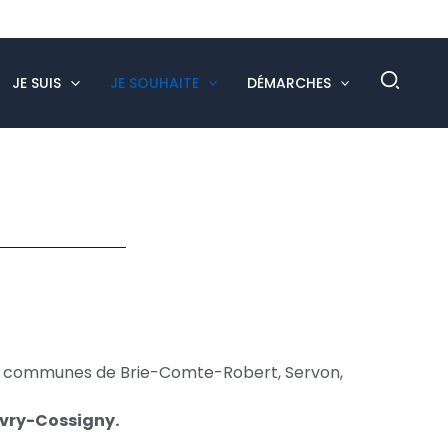
Rech
JE SUIS
JE SOUHAITE
DÉMARCHES
les communes de Brie-Comte-Robert, Servon,
evry-Cossigny.