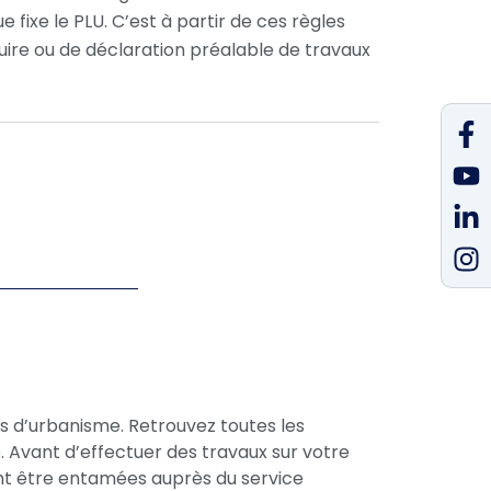
e fixe le PLU. C’est à partir de ces règles
uire ou de déclaration préalable de travaux
F
Y
L
I
f
in
s d’urbanisme. Retrouvez toutes les
 Avant d’effectuer des travaux sur votre
vent être entamées auprès du service