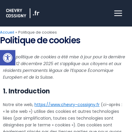
Aller
Main
au
Menu
contenu
Accueil
Politique de cookies
Politique de cookies
Ouvrir la barre d’outils
Consent
Consent
Consent
Consent
Consent
Consent
Préfére
Cette politique de cookies a été mise à jour pour la dernière
to
to
to
to
to
to
fois le 12 décembre 2025 et s’applique aux citoyens et aux
service
service
service
service
service
service
résidents permanents légaux de l’Espace Économique
elementor
wordpress
woocomme
google-
wordfence
divers
Européen et de la Suisse.
analytics
1. Introduction
Notre site web,
https://www.chevry-cossigny.fr
(ci-après :
« le site web ») utilise des cookies et autres technologies
liées (par simplification, toutes ces technologies sont
désignées par le terme « cookies »). Des cookies sont
également placés par des tierces parties que nous avons