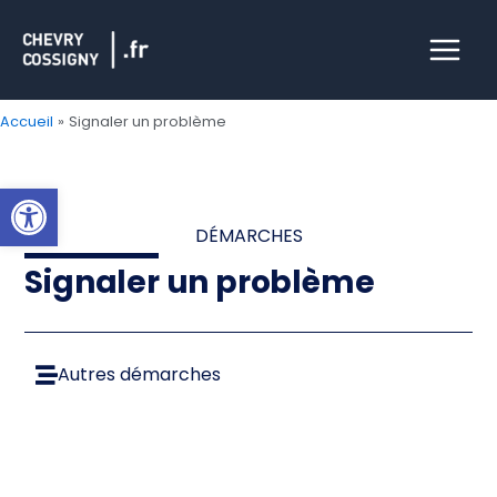
Aller
Main
au
Menu
contenu
Accueil
Signaler un problème
Ouvrir la barre d’outils
DÉMARCHES
Signaler un problème
Autres démarches