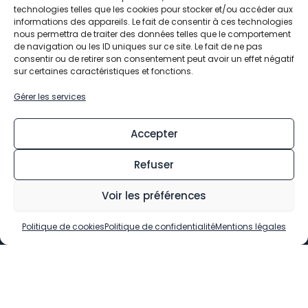
technologies telles que les cookies pour stocker et/ou accéder aux
informations des appareils. Le fait de consentir à ces technologies
nous permettra de traiter des données telles que le comportement
de navigation ou les ID uniques sur ce site. Le fait de ne pas
consentir ou de retirer son consentement peut avoir un effet négatif
Contact
sur certaines caractéristiques et fonctions.
Mairie de Chevry-Cossigny
Gérer les services
20 rue Charles Pathé
77173 Chevry-Cossigny
TEL. 01 64 05 20 22
Accepter
FAX . 01 60 62 01 96
Refuser
Horaires D'ouvertures
Voir les préférences
lundi, mercredi, jeudi et vendredi :
9h – 12h / 14h – 17h30
Politique de cookies
Politique de confidentialité
Mentions légales
mardi et samedi :
9h – 12h
Informations