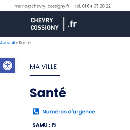
Aller
mairie@chevry-cossigny.fr - Tél. 01 64 05 20 22
au
contenu
Accueil
Santé
Ouvrir la barre d’outils
MA VILLE
Santé
Numéros d'urgence
SAMU :
15