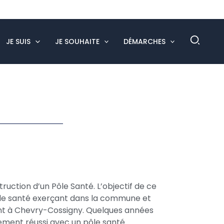
Rech
JE SUIS
JE SOUHAITE
DÉMARCHES
truction d’un Pôle Santé. L’objectif de ce
 de santé exerçant dans la commune et
ment à Chevry-Cossigny. Quelques années
ement réussi avec un pôle santé