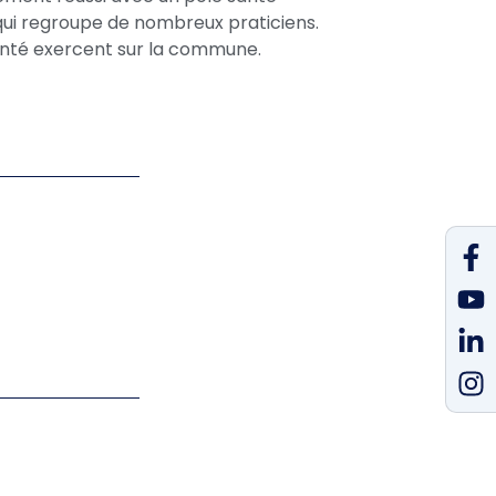
qui regroupe de nombreux praticiens.
santé exercent sur la commune.
F
Y
L
I
f
in