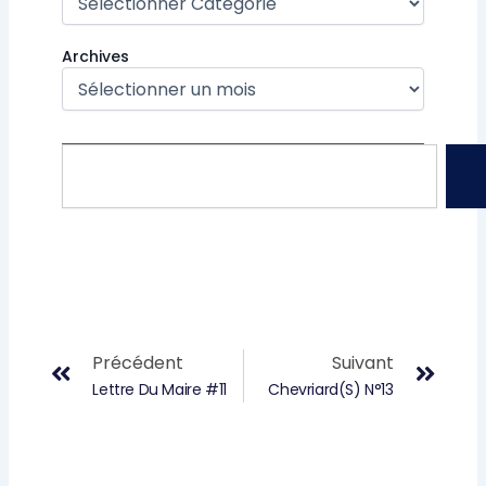
Archives
Rechercher
Précédent
Suiv
Précédent
Suivant
Lettre Du Maire #11
Chevriard(s) N°13