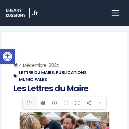
Aller
Main
au
Menu
contenu
Ouvrir la barre d’outils
4 Décembre, 2025
LETTRE DU MAIRE
,
PUBLICATIONS
MUNICIPALES
Les Lettres du Maire
1/4