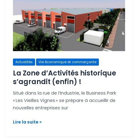
Zone
d’Activités
historique
s’agrandit
(enfin)
!
Actualités
Vie économique et commerçante
La Zone d’Activités historique
s’agrandit (enfin) !
Situé dans la rue de l’Industrie, le Business Park
« Les Vieilles Vignes » se prépare à accueillir de
nouvelles entreprises sur
Lire la suite »