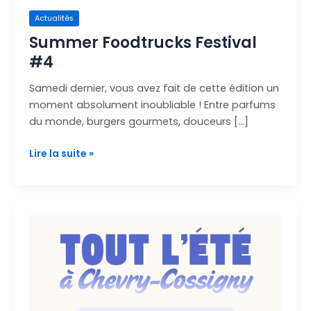
Actualités
Summer Foodtrucks Festival
#4
Samedi dernier, vous avez fait de cette édition un
moment absolument inoubliable ! Entre parfums
du monde, burgers gourmets, douceurs […]
Lire la suite »
Découvrez
le
programme
de
l’été
!