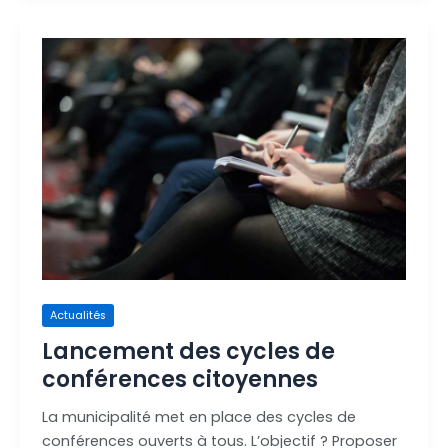
Lancement
des
cycles
de
conférences
citoyennes
Actualités
Lancement des cycles de
conférences citoyennes
La municipalité met en place des cycles de
conférences ouverts à tous. L’objectif ? Proposer