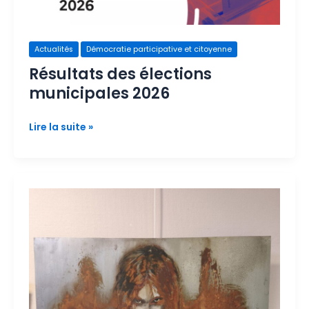
Actualités
Démocratie participative et citoyenne
Résultats des élections
municipales 2026
Lire la suite »
Le
palmarès
du
Salon
des
Beaux-
Arts
2026