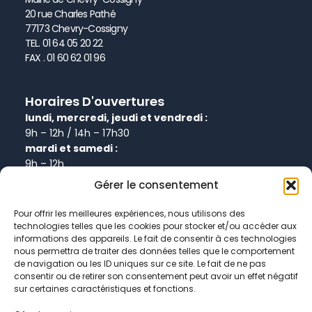
20 rue Charles Pathé
77173 Chevry-Cossigny
TEL. 01 64 05 20 22
FAX . 01 60 62 01 96
Horaires D'ouvertures
lundi, mercredi, jeudi et vendredi :
9h – 12h / 14h – 17h30
mardi et samedi :
9h – 12h
Gérer le consentement
Informations
Pour offrir les meilleures expériences, nous utilisons des
technologies telles que les cookies pour stocker et/ou accéder aux
Plan de site
informations des appareils. Le fait de consentir à ces technologies
Politique de confidentialité
nous permettra de traiter des données telles que le comportement
de navigation ou les ID uniques sur ce site. Le fait de ne pas
Politique de cookies
consentir ou de retirer son consentement peut avoir un effet négatif
Données personnelles
sur certaines caractéristiques et fonctions.
Mentions légales