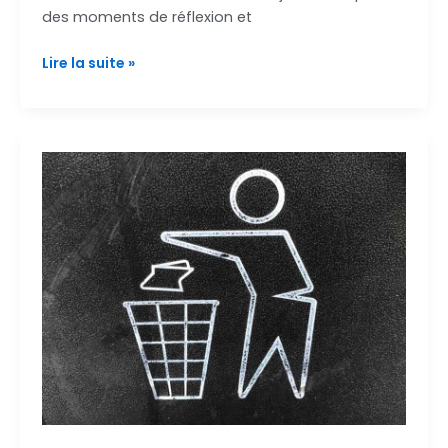
des moments de réflexion et
Lire la suite »
Encombrants
:
respectons
les
jours
de
collecte
!