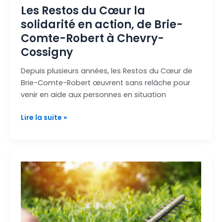
Les Restos du Cœur la
Cossigny
solidarité en action, de Brie-
Comte-Robert à Chevry-
Cossigny
Depuis plusieurs années, les Restos du Cœur de
Brie-Comte-Robert œuvrent sans relâche pour
venir en aide aux personnes en situation
Lire la suite »
Jardiner
et
bricoler
chez
soi