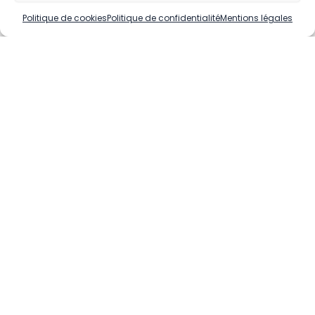
Politique de cookies
Politique de confidentialité
Mentions légales
Conseil Municipal
Mercredi 31 mars de 19h à 21h – La Marmite
En Savoir Plus