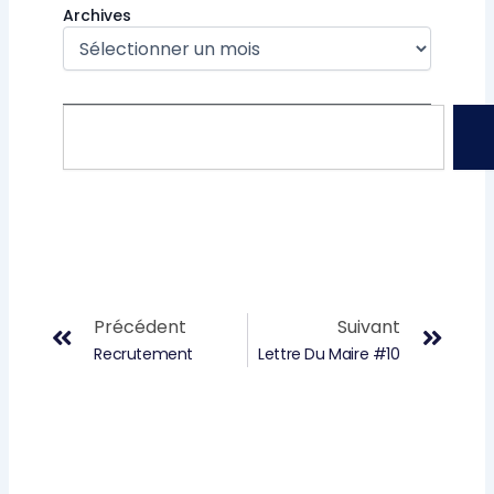
Archives
Rechercher
Précédent
Suiv
Précédent
Suivant
Recrutement
Lettre Du Maire #10