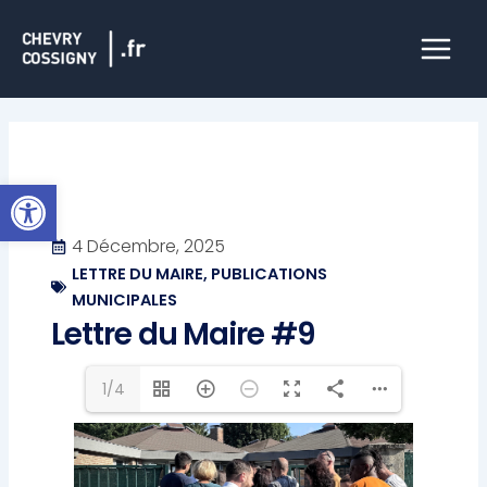
Aller
Main
au
Menu
contenu
Ouvrir la barre d’outils
4 Décembre, 2025
LETTRE DU MAIRE
,
PUBLICATIONS
MUNICIPALES
Lettre du Maire #9
1/4