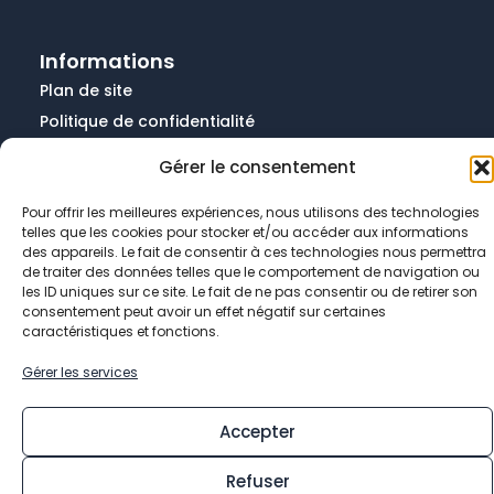
Informations
Plan de site
Politique de confidentialité
Politique de cookies
Gérer le consentement
Données personnelles
Mentions légales
Pour offrir les meilleures expériences, nous utilisons des technologies
telles que les cookies pour stocker et/ou accéder aux informations
des appareils. Le fait de consentir à ces technologies nous permettra
de traiter des données telles que le comportement de navigation ou
les ID uniques sur ce site. Le fait de ne pas consentir ou de retirer son
consentement peut avoir un effet négatif sur certaines
caractéristiques et fonctions.
© 2026 Mairie de Chevry-Cossigny
Gérer les services
Facebook-
Youtube
Linkedin-
Instagram
Accepter
f
in
Refuser