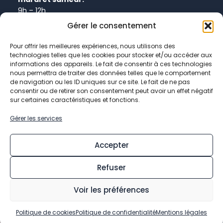
9h – 12h
Gérer le consentement
Informations
Pour offrir les meilleures expériences, nous utilisons des
technologies telles que les cookies pour stocker et/ou accéder aux
Plan de site
informations des appareils. Le fait de consentir à ces technologies
Politique de confidentialité
nous permettra de traiter des données telles que le comportement
de navigation ou les ID uniques sur ce site. Le fait de ne pas
Politique de cookies
consentir ou de retirer son consentement peut avoir un effet négatif
Données personnelles
sur certaines caractéristiques et fonctions.
Mentions légales
Gérer les services
Accepter
Refuser
© 2026 Mairie de Chevry-Cossigny
Voir les préférences
Facebook-
Youtube
Linkedin-
Instagram
f
in
Politique de cookies
Politique de confidentialité
Mentions légales