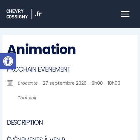
Aller
Main
au
Menu
contenu
Animation
Ouvrir la barre d’outils
PROCHAIN ÉVÈNEMENT
Brocante
- 27 septembre 2026 - 8h00 - 18h00
Tout voir
DESCRIPTION
ÉVÈNEMENTS À VENIR