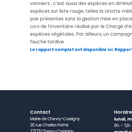
vanniers ; c’est aussi des espèces en dimin
espèces sur liste rouge, telles la Linotte m
pas présentes sans la gestion mise en place
Lors de l’inventaire réalisé par le Chargé d
espèces végétales. Par ailleurs, un campagn
fauche tardive.
Le rapport complet est disponible ici. Rappo
Contact
Horaire
Mairie de Chevry-Cossigny
lundi, m
20 rue Charles Pathé
9h – 12h
77173 Chevry-Cossigny
mardi e