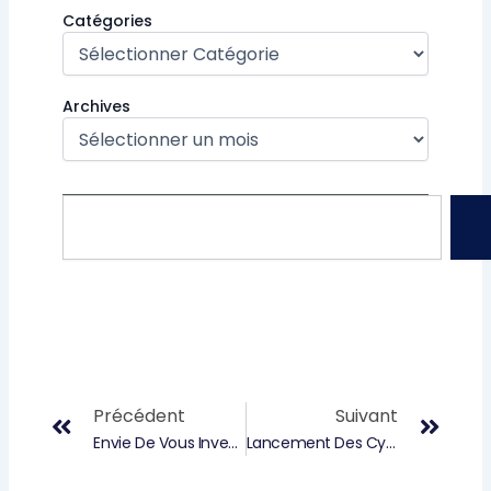
Catégories
Archives
Rechercher
Précédent
Suiv
Précédent
Suivant
Envie De Vous Investir Pour Participer À La Vie Locale ? Devenez Bénévole !
Lancement Des Cycles De Conférences Citoyennes