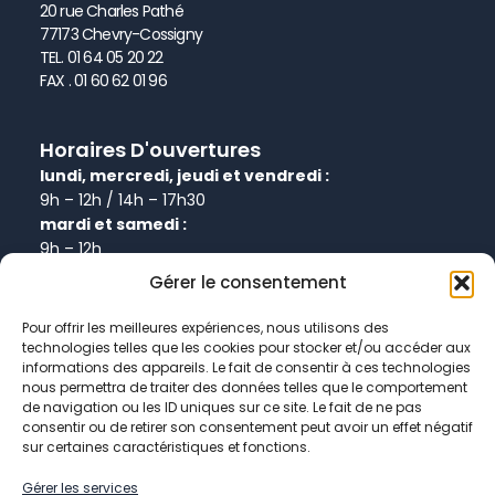
20 rue Charles Pathé
77173 Chevry-Cossigny
TEL. 01 64 05 20 22
FAX . 01 60 62 01 96
Horaires D'ouvertures
lundi, mercredi, jeudi et vendredi :
9h – 12h / 14h – 17h30
mardi et samedi :
9h – 12h
Gérer le consentement
Informations
Pour offrir les meilleures expériences, nous utilisons des
technologies telles que les cookies pour stocker et/ou accéder aux
Plan de site
informations des appareils. Le fait de consentir à ces technologies
Politique de confidentialité
nous permettra de traiter des données telles que le comportement
de navigation ou les ID uniques sur ce site. Le fait de ne pas
Politique de cookies
consentir ou de retirer son consentement peut avoir un effet négatif
Données personnelles
sur certaines caractéristiques et fonctions.
Mentions légales
Gérer les services