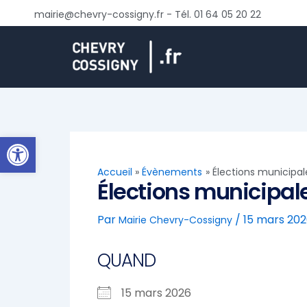
Aller
mairie@chevry-cossigny.fr - Tél. 01 64 05 20 22
au
contenu
Ouvrir la barre d’outils
Accueil
Évènements
Élections municipal
Élections municipal
Par
/
15 mars 20
Mairie Chevry-Cossigny
QUAND
15 mars 2026