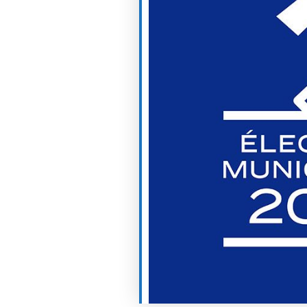
endrier Google
iCalendar