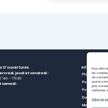
s D'ouvertures
Informations
Pour offrir
ercredi, jeudi et vendredi :
les cookies
Plan de site
de consenti
 / 14h – 17h30
Politique de c
que le comp
t samedi :
pas consent
Politique de c
certaines c
Données perso
Gérer les s
Mentions léga