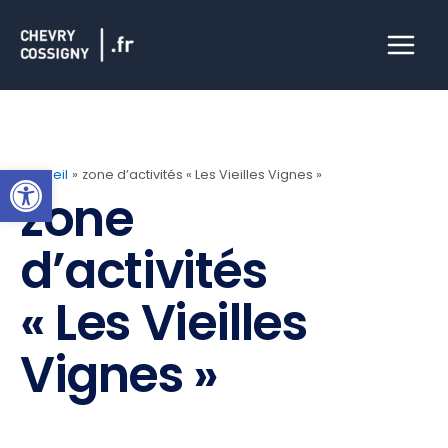
Aller
Main
au
Menu
contenu
Ouvrir la barre d’outils
Accueil
zone d’activités « Les Vieilles Vignes »
zone
d’activités
« Les Vieilles
Vignes »