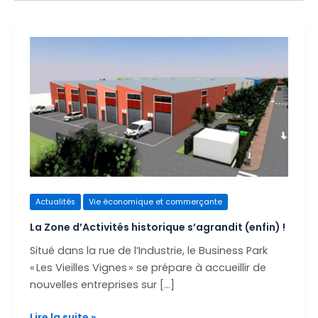
La
Zone
d’Activités
historique
s’agrandit
(enfin)
!
Actualités
Vie économique et commerçante
La Zone d’Activités historique s’agrandit (enfin) !
Situé dans la rue de l’Industrie, le Business Park
« Les Vieilles Vignes » se prépare à accueillir de
nouvelles entreprises sur […]
Lire la suite »