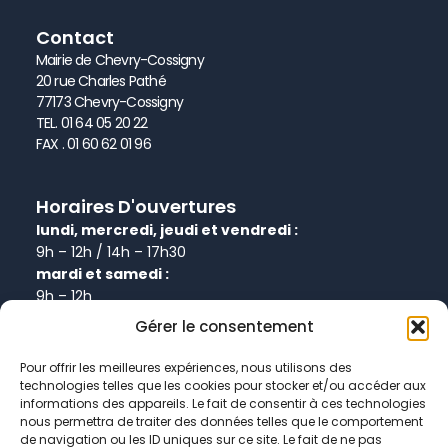
Contact
Mairie de Chevry-Cossigny
20 rue Charles Pathé
77173 Chevry-Cossigny
TEL. 01 64 05 20 22
FAX . 01 60 62 01 96
Horaires D'ouvertures
lundi, mercredi, jeudi et vendredi :
9h – 12h / 14h – 17h30
mardi et samedi :
9h – 12h
Gérer le consentement
Informations
Pour offrir les meilleures expériences, nous utilisons des
technologies telles que les cookies pour stocker et/ou accéder aux
Plan de site
informations des appareils. Le fait de consentir à ces technologies
Politique de confidentialité
nous permettra de traiter des données telles que le comportement
de navigation ou les ID uniques sur ce site. Le fait de ne pas
Politique de cookies