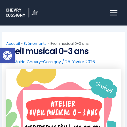
Aller
Main
au
Menu
contenu
Accueil
Évènements
Eveil musical 0-3 ans
Ouvrir la barre d’outils
Eveil musical 0-3 ans
Par
Mairie Chevry-Cossigny
/
25 février 2026