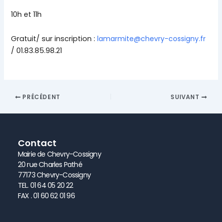
10h et 11h
Gratuit/ sur inscription :
lamarmite@chevry-cossigny.fr
/ 01.83.85.98.21
PRÉCÉDENT
SUIVANT
Contact
Mairie de Chevry-Cossigny
20 rue Charles Pathé
77173 Chevry-Cossigny
TEL. 01 64 05 20 22
FAX . 01 60 62 01 96