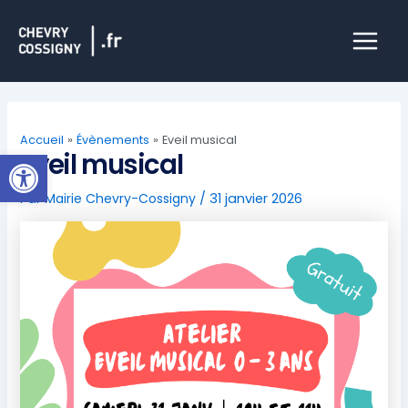
Aller
Main
au
Menu
contenu
Accueil
Évènements
Eveil musical
Ouvrir la barre d’outils
Eveil musical
Par
Mairie Chevry-Cossigny
/
31 janvier 2026