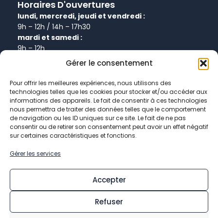
Horaires D'ouvertures
lundi, mercredi, jeudi et vendredi :
9h – 12h / 14h – 17h30
mardi et samedi :
9h – 12h
Gérer le consentement
Informations
Pour offrir les meilleures expériences, nous utilisons des
technologies telles que les cookies pour stocker et/ou accéder aux
Plan de site
informations des appareils. Le fait de consentir à ces technologies
Politique de confidentialité
nous permettra de traiter des données telles que le comportement
de navigation ou les ID uniques sur ce site. Le fait de ne pas
Politique de cookies
consentir ou de retirer son consentement peut avoir un effet négatif
Données personnelles
sur certaines caractéristiques et fonctions.
Mentions légales
Gérer les services
Accepter
Refuser
© 2026 Mairie de Chevry-Cossigny