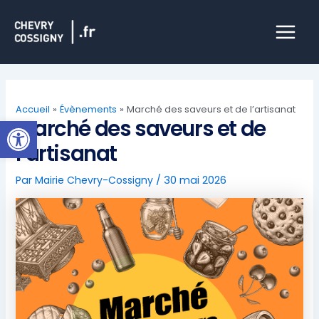
Aller
Main
au
Menu
contenu
Accueil
Évènements
Marché des saveurs et de l’artisanat
Ouvrir la barre d’outils
Marché des saveurs et de
l’artisanat
Par
Mairie Chevry-Cossigny
/
30 mai 2026