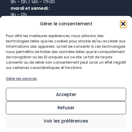
9h – 12h / 14h – 17h30
mardi et samedi :
9h – 12h
Gérer le consentement
Informations
Pour offrir les meilleures expériences, nous utilisons des
technologies telles que les cookies pour stocker et/ou accéder aux
Plan de site
informations des appareils. Le fait de consentir à ces technologies
Politique de confidentialité
nous permettra de traiter des données telles que le comportement
de navigation ou les ID uniques sur ce site. Le fait de ne pas
Politique de cookies
consentir ou de retirer son consentement peut avoir un effet négatif
Données personnelles
sur certaines caractéristiques et fonctions.
Mentions légales
Gérer les services
Accepter
Refuser
© 2026 Mairie de Chevry-Cossigny
Voir les préférences
Facebook-
Youtube
Linkedin-
Instagram