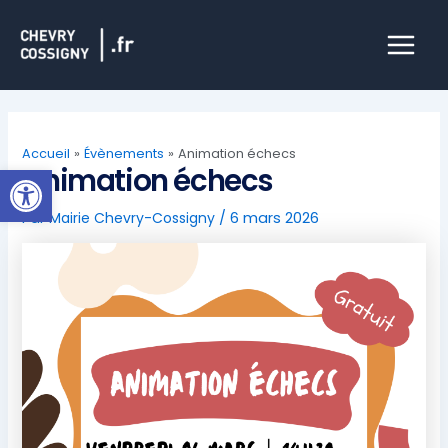
Aller
Main
au
Menu
contenu
Accueil
Évènements
Animation échecs
Ouvrir la barre d’outils
Animation échecs
Par
Mairie Chevry-Cossigny
/
6 mars 2026