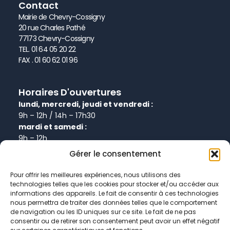
Contact
Mairie de Chevry-Cossigny
20 rue Charles Pathé
77173 Chevry-Cossigny
TEL. 01 64 05 20 22
FAX . 01 60 62 01 96
Horaires D'ouvertures
lundi, mercredi, jeudi et vendredi :
9h – 12h / 14h – 17h30
mardi et samedi :
9h – 12h
Gérer le consentement
Informations
Pour offrir les meilleures expériences, nous utilisons des
technologies telles que les cookies pour stocker et/ou accéder aux
Plan de site
informations des appareils. Le fait de consentir à ces technologies
Politique de confidentialité
nous permettra de traiter des données telles que le comportement
de navigation ou les ID uniques sur ce site. Le fait de ne pas
Politique de cookies
consentir ou de retirer son consentement peut avoir un effet négatif
Données personnelles