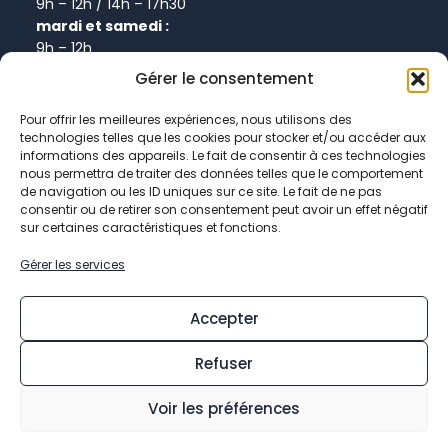
9h – 12h / 14h – 17h30
mardi et samedi :
9h – 12h
Gérer le consentement
Informations
Pour offrir les meilleures expériences, nous utilisons des
technologies telles que les cookies pour stocker et/ou accéder aux
Plan de site
informations des appareils. Le fait de consentir à ces technologies
Politique de confidentialité
nous permettra de traiter des données telles que le comportement
de navigation ou les ID uniques sur ce site. Le fait de ne pas
Politique de cookies
consentir ou de retirer son consentement peut avoir un effet négatif
Données personnelles
sur certaines caractéristiques et fonctions.
Mentions légales
Gérer les services
Accepter
Refuser
© 2026 Mairie de Chevry-Cossigny
Voir les préférences
Facebook-
Youtube
Linkedin-
Instagram