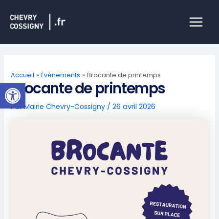
Aller
Main
au
Menu
contenu
Accueil
Évènements
Brocante de printemps
Ouvrir la barre d’outils
Brocante de printemps
Par
Mairie Chevry-Cossigny
/
26 avril 2026